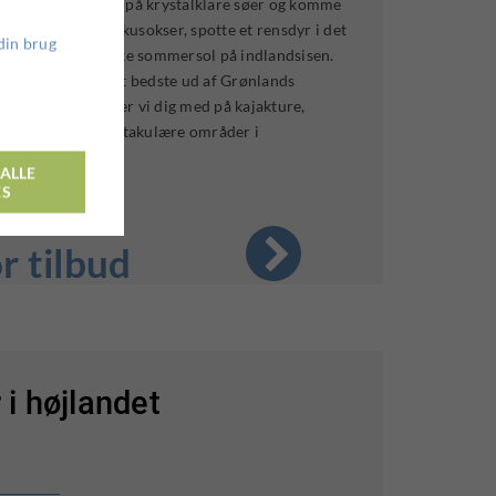
 fjelde, ro kajak på krystalklare søer og komme
 Mød flokke af moskusokser, spotte et rensdyr i det
din brug
der knitrer i den friske sommersol på indlandsisen.
r, hvor du får det bedste ud af Grønlands
midt september tager vi dig med på kajakture,
le af de mest spektakulære områder i
ALLE
ES
r tilbud
 i højlandet