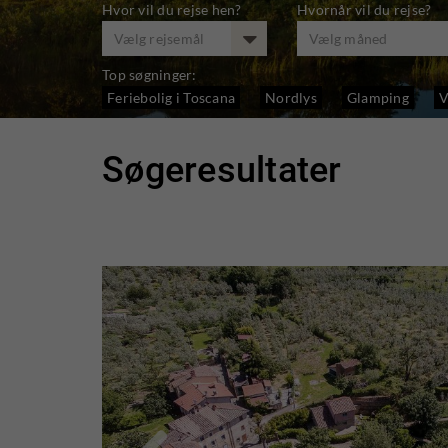
Hvor vil du rejse hen?
Hvornår vil du rejse?
Vælg rejsemål
Vælg måned
Top søgninger:
Feriebolig i Toscana
Nordlys
Glamping
V
Søgeresultater