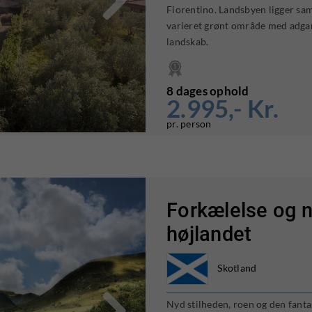
Fiorentino. Landsbyen ligger sam
varieret grønt område med adgan
landskab.
8 dages ophold
2.995,- Kr.
pr. person
Forkælelse og n
højlandet
Skotland

Nyd stilheden, roen og den fanta