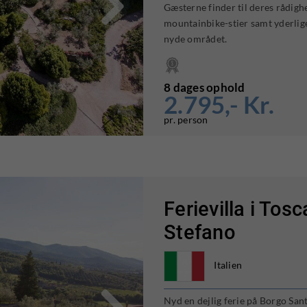

Gæsterne finder til deres rådighe
mountainbike-stier samt yderlige
nyde området.
8 dages ophold
2.795,- Kr.
pr. person
Ferievilla i Tos
Stefano
Italien

Nyd en dejlig ferie på Borgo San