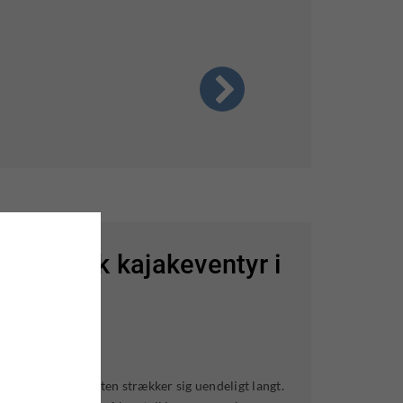
 - Arktisk kajakeventyr i
g ren, og horisonten strækker sig uendeligt langt.