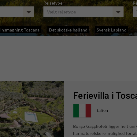
Rejsetype
R
Vælg rejsetype
insmagning Toscana
Det skotske højland
Svensk Lapland
Ferievilla i Tos
Italien
Borgo Gagglioleti ligger helt unik
har naturelskere mulighed for at 