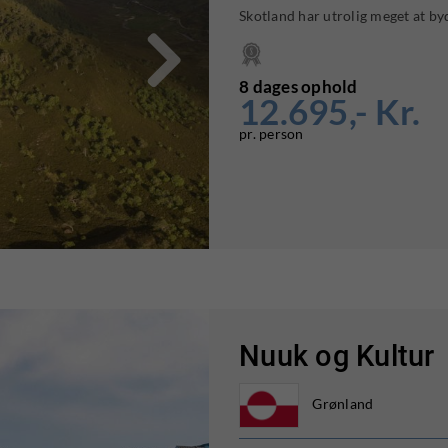
Skotland har utrolig meget at byd

8 dages ophold
12.695,- Kr.
pr. person
Nuuk og Kultur
Grønland