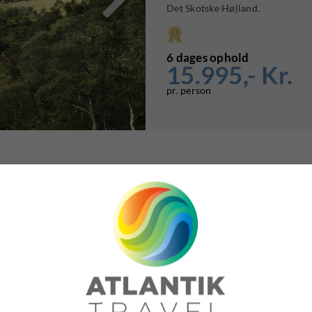
Det Skotske Højland.
6 dages ophold
15.995,- Kr.
pr. person
Kajak i Grønland
Kangerlussuaq
Grønland

I Kangerlussuaq er luften sprød o