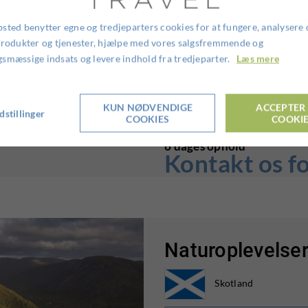
Du kan vandre gennem dramatiske
helt tæt på det arktiske dyreliv.
sted benytter egne og tredjeparters cookies for at fungere, analysere 
fjerne, eller lyt til lyden af is, 
produkter og tjenester, hjælpe med vores salgsfremmende og
Vi tilbyder sæsonbaserede eventy
smæssige indsats og levere indhold fra tredjeparter.
Læs mere
skiftende landskab. Fra juli til 
fisketure og vandreeventyr i nog
Kangerlussuaq.
KUN NØDVENDIGE
ACCEPTER 
dstillinger
COOKIES
COOKI
6 dages ophold
Kontakt os fo
Naturoplevelser
Skotland