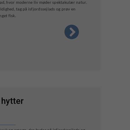
d, hvor moderne liv møder spektakulær natur.
dighed, tag på isfjordssejlads og prøv en
get fisk.
 hytter
uuk og omegn, der byder på isfjordssejlads og