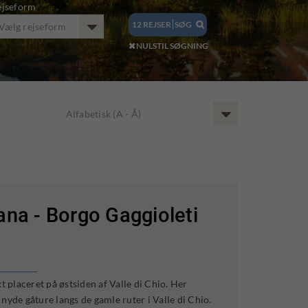
ejseform
12
REJSER
SØG
Vælg rejseform

NULSTIL SØGNING

Alfabetisk (A - Å)
cana - Borgo Gaggioleti
t placeret på østsiden af ​​Valle di Chio. Her
nyde gåture langs de gamle ruter i Valle di Chio.