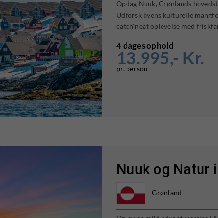
Opdag Nuuk, Grønlands hovedsta

Udforsk byens kulturelle mangfol
catch'n'eat oplevelse med friskfan
4 dages ophold
13.995,- Kr.
pr. person
Nuuk og Natur i
Grønland
Oplev en mild adventurerejse i N