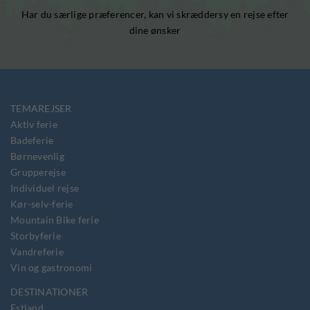
Har du særlige præferencer, kan vi skræddersy en rejse efter
dine ønsker
TEMAREJSER
Aktiv ferie
Badeferie
Børnevenlig
Grupperejse
Individuel rejse
Kør-selv-ferie
Mountain Bike ferie
Storbyferie
Vandreferie
Vin og gastronomi
DESTINATIONER
Estland