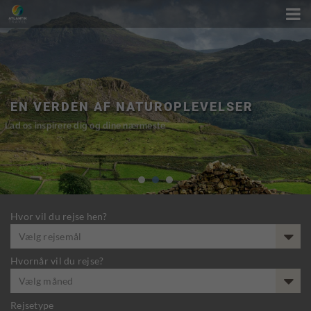

EN VERDEN AF NATUROPLEVELSER
Lad os inspirere dig og dine nærmeste
Hvor vil du rejse hen?
Vælg rejsemål
Hvornår vil du rejse?
Vælg måned
Rejsetype