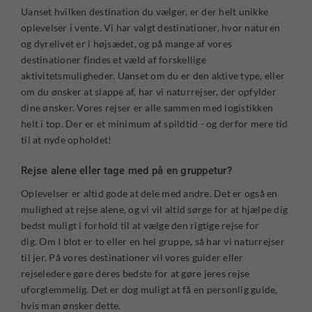
Uanset hvilken destination du vælger, er der helt unikke
oplevelser i vente. Vi har valgt destinationer, hvor naturen
og dyrelivet er i højsædet, og på mange af vores
destinationer findes et væld af forskellige
aktivitetsmuligheder. Uanset om du er den aktive type, eller
om du ønsker at slappe af, har vi naturrejser, der opfylder
dine ønsker. Vores rejser er alle sammen med logistikken
helt i top. Der er et minimum af spildtid - og derfor mere tid
til at nyde opholdet!
Rejse alene eller tage med på en gruppetur?
Oplevelser er altid gode at dele med andre. Det er også en
mulighed at rejse alene, og vi vil altid sørge for at hjælpe dig
bedst muligt i forhold til at vælge den rigtige rejse for
dig. Om I blot er to eller en hel gruppe, så har vi naturrejser
til jer. På vores destinationer vil vores guider eller
rejseledere gøre deres bedste for at gøre jeres rejse
uforglemmelig. Det er dog muligt at få en personlig guide,
hvis man ønsker dette.