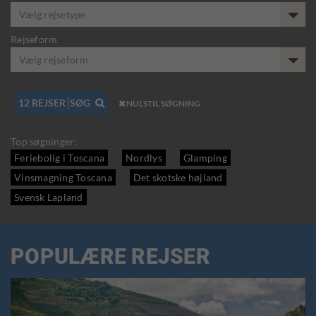
Vælg rejsetype
Rejseform
Vælg rejseform
12
REJSER
SØG

NULSTIL SØGNING

Top søgninger:
Feriebolig i Toscana
Nordlys
Glamping
Vinsmagning Toscana
Det skotske højland
Svensk Lapland
POPULÆRE REJSER