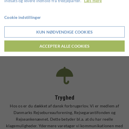
indsats og levere indhold fra tredjeparter.
Læs mere
Cookie indstillinger
Rejseplanlægning
KUN NØDVENDIGE COOKIES
Vi tager os af hele rejseplanlægningen for dig. Dette omfatter
bl.a. kommunikation med partner og flybooking. Vi kan tilmed
ACCEPTER ALLE COOKIES
skræddersy din rejse, hvis du ønsker det.
Tryghed
Hos os er du dækket af dansk forbrugerlov. Vi er medlem af
Danmarks Rejsebureauforening, Rejsegarantifonden og
Rejseankenævnet. Dette betyder bl.a. at du har reelle
klagemuligheder. Ydermere varetager vi kommunikationen med