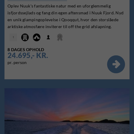
Oplev Nuuk's fantastiske natur med en uforglemmelig
isfjordssejlads og fang din egen aftensmad i Nuuk Fjord. Nyd
en unik glampingoplevelse i Qooqqut, hvor den storslåede
arktiske atmosfære inviterer til off the grid afslapning.
8 DAGES OPHOLD
24.695,- KR.

pr. person