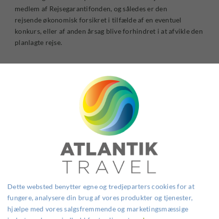
medlem af Rejsegarantifonden, og således er den
rejsende økonomisk forsikret i tilfælde af en eventuel
konkurs, eller af anden årsag blive forhindret i at afvikle den
planlagte rejse.
Hvorfor skal du rejse med
Atlantik Travel?
Dette websted benytter egne og tredjeparters cookies for at
fungere, analysere din brug af vores produkter og tjenester,
hjælpe med vores salgsfremmende og marketingsmæssige