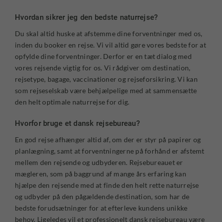
Hvordan sikrer jeg den bedste naturrejse?
Du skal altid huske at afstemme dine forventninger med os,
inden du booker en rejse. Vi vil altid gøre vores bedste for at
opfylde dine forventninger. Derfor er en tæt dialog med
vores rejsende vigtig for os. Vi rådgiver om destination,
rejsetype, bagage, vaccinationer og rejseforsikring. Vi kan
som rejseselskab være behjælpelige med at sammensætte
den helt optimale naturrejse for dig.
Hvorfor bruge et dansk rejsebureau?
En god rejse afhænger altid af, om der er styr på papirer og
planlægning, samt at forventningerne på forhånd er afstemt
mellem den rejsende og udbyderen. Rejsebureauet er
mægleren, som på baggrund af mange års erfaring kan
hjælpe den rejsende med at finde den helt rette naturrejse
og udbyder på den pågældende destination, som har de
bedste forudsætninger for at efterleve kundens unikke
behov. Ligeledes vil et professionelt dansk rejsebureau være