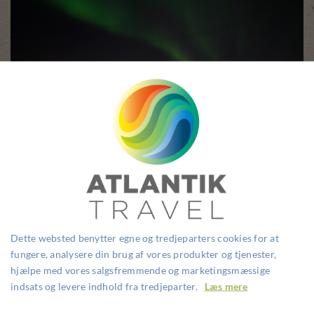
Nuuk og Natur med glamping
Grønland
Dette websted benytter egne og tredjeparters cookies for at
fungere, analysere din brug af vores produkter og tjenester,
8 dages ophold
hjælpe med vores salgsfremmende og marketingsmæssige
24.695,- Kr.
indsats og levere indhold fra tredjeparter.
Læs mere
pr. person