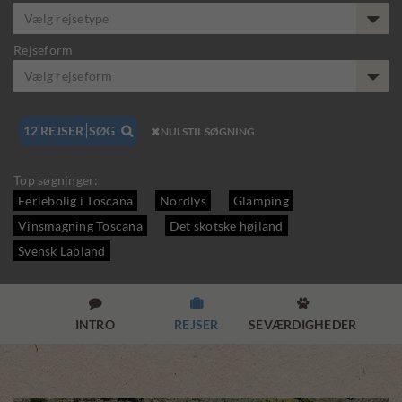
Vælg rejsetype
Rejseform
Vælg rejseform
12
REJSER
SØG

NULSTIL SØGNING

Top søgninger:
Feriebolig i Toscana
Nordlys
Glamping
Vinsmagning Toscana
Det skotske højland
Svensk Lapland



INTRO
REJSER
SEVÆRDIGHEDER