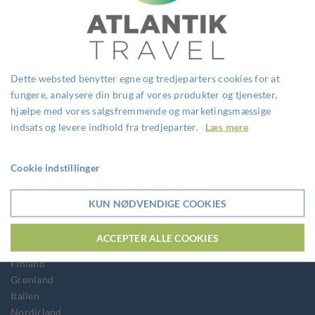
TEMAREJSER
Aktiv ferie
Badeferie
Dette websted benytter egne og tredjeparters cookies for at
Børnevenlig
fungere, analysere din brug af vores produkter og tjenester,
Grupperejse
hjælpe med vores salgsfremmende og marketingsmæssige
Individuel rejse
indsats og levere indhold fra tredjeparter.
Læs mere
Kør-selv-ferie
Mountain Bike ferie
Cookie indstillinger
Storbyferie
Vandreferie
KUN NØDVENDIGE COOKIES
Vin og gastronomi
DESTINATIONER
ACCEPTER ALLE COOKIES
Estland
Finland
Grønland
Italien
Nordirland