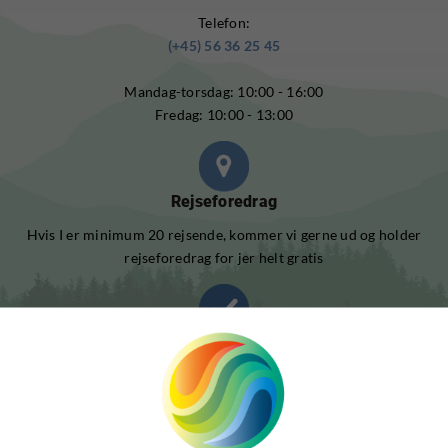
Telefon:
(+45) 56 36 25 45
Mandag-torsdag: 10:00 - 16:00
Fredag: 10:00 - 13:00
Rejseforedrag
Hvis I er minimum 20 rejsende, kommer vi gerne ud og holder
rejseforedrag for jer helt gratis
Skræddersy din rejse
Har du særlige præferencer, kan vi skræddersy en rejse efter
dine ønsker