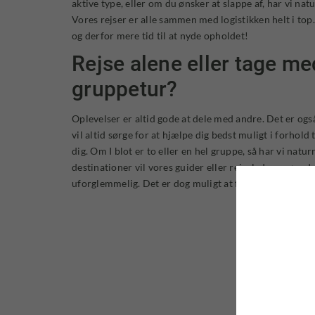
aktive type, eller om du ønsker at slappe af, har vi nat
Vores rejser er alle sammen med logistikken helt i top
og derfor mere tid til at nyde opholdet!
Rejse alene eller tage me
gruppetur?
Oplevelser er altid gode at dele med andre. Det er også
vil altid sørge for at hjælpe dig bedst muligt i forhold t
dig. Om I blot er to eller en hel gruppe, så har vi naturr
destinationer vil vores guider eller rejseledere gøre de
uforglemmelig. Det er dog muligt at få en personlig gu
Hvorf