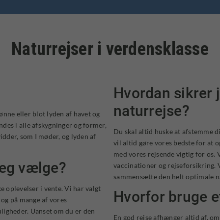
Naturrejser i verdensklasse
Hvordan sikrer 
naturrejse?
rønne eller blot lyden af havet og
indes i alle afskygninger og former,
Du skal altid huske at afstemme d
vidder, som I møder, og lyden af
vil altid gøre vores bedste for at 
med vores rejsende vigtig for os. 
jeg vælge?
vaccinationer og rejseforsikring.
sammensætte den helt optimale na
e oplevelser i vente. Vi har valgt
Hvorfor bruge e
, og på mange af vores
muligheder. Uanset om du er den
En god rejse afhænger altid af, om