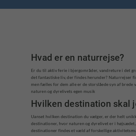
Hvad er en naturrejse?
Er du til aktiv ferie i bjergområder, vandreture i det g
det fantastiske liv, der findes herunder? Naturrejser f
men fælles for dem alle er de storslåede syn af brede 
naturen og dyrelivets egen musik
Hvilken destination skal 
Uanset hvilken destination du vælger, er der helt unikk
destinationer, hvor naturen og dyrelivet er i højsædet
destinationer findes et væld af forskellige aktivitets