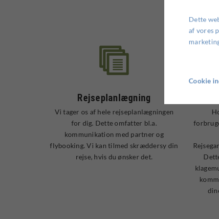
Dette web
af vores 
marketing
Cookie in
Rejseplanlægning
Vi tager os af hele rejseplanlægningen
Ho
for dig. Dette omfatter bl.a.
forbrug
kommunikation med partner og
flybooking. Vi kan tilmed skræddersy din
Rejsega
rejse, hvis du ønsker det.
Dette
klagemu
kommu
din