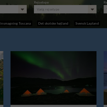
Rejsetype
R
Vælg rejsetype
insmagning Toscana
Det skotske højland
Svensk Lapland