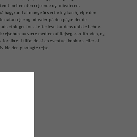
stemt mellem den rejsende og udbyderen.
å baggrund af mange års erfaring kan hjælpe den
ette naturrejse og udbyder på den pågældende
rudsætninger for at efterleve kundens unikke behov.
nsk rejsebureau være medlem af Rejsegarantifonden, og
forsikret i tilfælde af en eventuel konkurs, eller af
fvikle den planlagte rejse.
ravel?