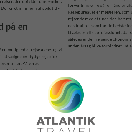
urrejser, der opfylder dine ønsker.
forventningerne på forhånd er af
. Der er et minimum af spildtid -
Rejsebureauet er mægleren, som p
rejsende med at finde den helt r
d på en
destination, som har de bedste fo
Ligeledes vil et professionelt da
således er den rejsende økonomisk 
anden årsag blive forhindret i at a
 en mulighed at rejse alene, og vi
il at vælge den rigtige rejse for
ejser til jer. På vores
res bedste for at gøre jeres rejse
ide, hvis man ønsker dette.
or skal du rejse med Atlantik T