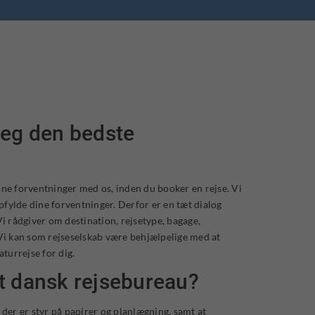
jeg den bedste
ine forventninger med os, inden du booker en rejse. Vi
opfylde dine forventninger. Derfor er en tæt dialog
Vi rådgiver om destination, rejsetype, bagage,
 Vi kan som rejseselskab være behjælpelige med at
turrejse for dig.
t dansk rejsebureau?
 der er styr på papirer og planlægning, samt at