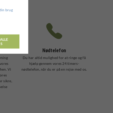
din brug
ALLE
ES
1974
Nødtelefon
vning
Du har altid mulighed for at ringe og få
vores
hjælp gennem vores 24 timers-
hen. Vi
nødtelefon, når du er på en rejse med os.
vores
r sikre,
velse