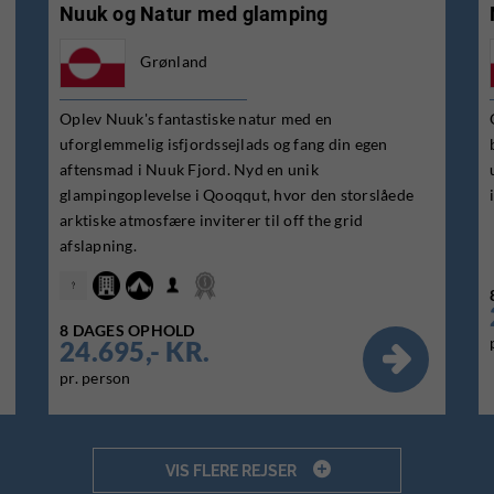
Nuuk og Natur med glamping
Grønland
Oplev Nuuk's fantastiske natur med en
uforglemmelig isfjordssejlads og fang din egen
aftensmad i Nuuk Fjord. Nyd en unik
glampingoplevelse i Qooqqut, hvor den storslåede
arktiske atmosfære inviterer til off the grid
afslapning.
8 DAGES OPHOLD
24.695,- KR.

pr. person

VIS FLERE REJSER