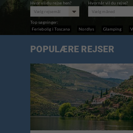
Hvor vil du rejse hen?
Hvornår vil du rejse?
Vælg rejsemål
Vælg måned
Top søgninger:
Feriebolig i Toscana
Nordlys
Glamping
V
POPULÆRE REJSER