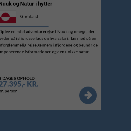
Nuuk og Natur i hytter
Grønland
Oplev en mild adventurerejse i Nuuk og omegn, der
byder på isfjordssejlads og hvalsafari. Tag med på en
uforglemmelig rejse gennem isfjordene og beundr de
imponerende isformationer og den unikke natur.
8 DAGES OPHOLD
27.395,- KR.
pr. person
