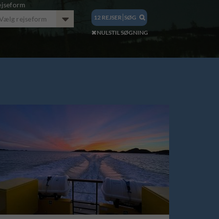
ejseform
12
REJSER
SØG
Vælg rejseform

NULSTIL SØGNING
