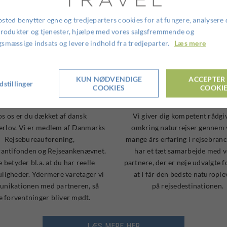
sted benytter egne og tredjeparters cookies for at fungere, analysere 
produkter og tjenester, hjælpe med vores salgsfremmende og
smæssige indsats og levere indhold fra tredjeparter.
Læs mere
KUN NØDVENDIGE
ACCEPTER 
dstillinger
COOKIES
COOKI
Tryghed
Rejsearrangør siden 
s os er du dækket af dansk
Vi giver dig kompetent rådgi
erlov. Vi er medlem af Danmarks
omkring naturrejser gennem 
Rejsebureauforening,
mange års erfaring i rejsebranc
rantifonden og Rejseankenævnet.
har et tæt samarbejde med 
 betyder bl.a. at du har reelle
partnere, der er nøje udvalgte fo
ligheder. Ydermere varetager vi
at I får den bedste naturople
nikationen med partneren, så
på rejsedestinationen.
e forventninger bliver mødt.
LÆS MERE HER