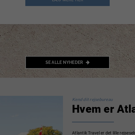
SE ALLE NYHEDER

Kend dit rejsebureau
Hvem er Atla
Atlantik Travel er det lille rejse